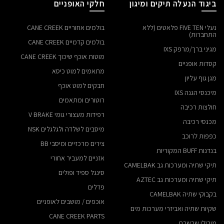
ביגוד הנעלה תיקים ומיגון
חלקי האופניים
נעלי FIVE TEN פלאטים (ללא
בולמים אחוריים CANE CREEK
התחברות)
בולמים קדמיים CANE CREEK
מגיני ברך/מרפק IXS
מוטות אוכף שיכוך CANE CREEK
קסדות אופניים
מתאמים למוט כיסא
מגן גוף עליון
חבקים למוט אוכף
מיכנסי הגנה IXS
רוטורים ומתאמים
חולצות רכיבה
רפידות מעצורי גומי V BRAKE
מכנסי רכיבה
מיסבים לשלדה ולגלגלים NSK
כפפות לרוכב
צירים מרכזיים ומיסבי BB
בנדנות BUFF המקוריות
אזניים למעביר אחורי
תיקי שתיה ומערכות גב CAMELBAK
סינגל ספיד ופולים
תיקי שתיה ומערכות גב AZTEC
פדלים
בקבוקי שתיה CAMELBAK
אוכפים / מושבים לאופניים
שקיות שתיה ואביזרי מערכות מים
CANE CREEK PARTS
מובילי שרשרת