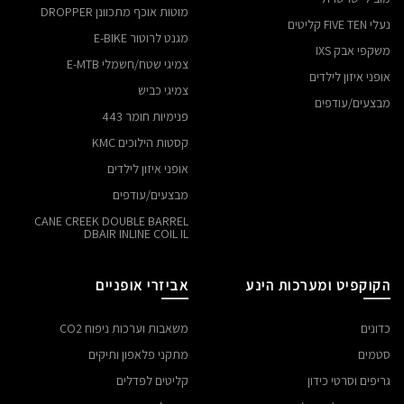
מוטות אוכף מתכוונן DROPPER
נעלי FIVE TEN קליטים
מגנט לרוטור E-BIKE
משקפי אבק IXS
צמיגי שטח/חשמלי E-MTB
אופני איזון לילדים
צמיגי כביש
מבצעים/עודפים
פנימיות חומר 443
קסטות הילוכים KMC
אופני איזון לילדים
מבצעים/עודפים
CANE CREEK DOUBLE BARREL
DBAIR INLINE COIL IL
הקוקפיט ומערכות הינע
אביזרי אופניים
כדונים
משאבות וערכות ניפוח CO2
סטמים
מתקני פלאפון ותיקים
גריפים וסרטי כידון
קליטים לפדלים