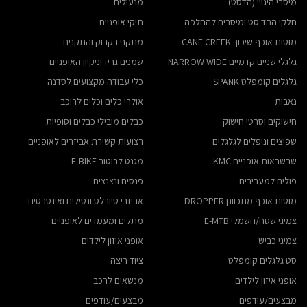
מיסבי היגויי (הדסט)
מנעולים
חלקי ההד סט ומיסבים להחלפה
תיקי אופניים
מוטות אוכף שיכוך CANE CREEK
מתקני בקבוק והתקנים
גלגלי שניים קדמיים NARROW WIDE
שמנים גריז וניקיון האופניים
גלגלים קומפלט SPANK
כלי עבודה מקצועים לסדנה
נאבות
אולרי כלים וכלים לרוכב
חישוקים וסרטי חישוק
כבלים מובילי כבלים וסופיות
שפיצים וניפלים לגלגלים
רצועות קשירת אביזרים לאופניים
שרשראות אופניים KMC
מגנט לרוטור E-BIKE
פולים למעבירים
פנסים ונצנצים
מוטות אוכף מתכוונן DROPPER
אביזרי טיובלס ונטילים ואינסרטים
צמיגי שטח/חשמלי E-MTB
מתלים ומעמדים לאופניים
צמיגי כביש
אופני איזון לילדים
סט גלגלים קומפלט
ציוד ריצה
אופני איזון לילדים
מנשאים לרכב
מבצעים/עודפים
מבצעים/עודפים