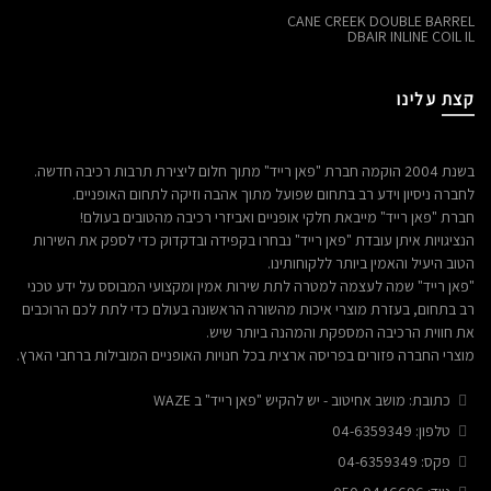
CANE CREEK DOUBLE BARREL
DBAIR INLINE COIL IL
קצת עלינו
בשנת 2004 הוקמה חברת "פאן רייד" מתוך חלום ליצירת תרבות רכיבה חדשה.
לחברה ניסיון וידע רב בתחום שפועל מתוך אהבה וזיקה לתחום האופניים.
חברת "פאן רייד" מייבאת חלקי אופניים ואביזרי רכיבה מהטובים בעולם!
הנציגויות איתן עובדת "פאן רייד" נבחרו בקפידה ובדקדוק כדי לספק את השירות
הטוב היעיל והאמין ביותר ללקוחותינו.
"פאן רייד" שמה לעצמה למטרה לתת שירות אמין ומקצועי המבוסס על ידע טכני
רב בתחום, בעזרת מוצרי איכות מהשורה הראשונה בעולם כדי לתת לכם הרוכבים
את חווית הרכיבה המספקת והמהנה ביותר שיש.
מוצרי החברה פזורים בפריסה ארצית בכל חנויות האופניים המובילות ברחבי הארץ.
כתובת: מושב אחיטוב - יש להקיש "פאן רייד" ב WAZE
טלפון: 04-6359349
פקס: 04-6359349